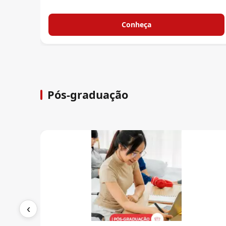
Conheça
Pós-graduação
‹