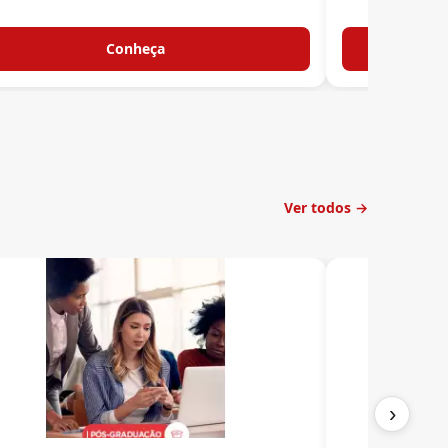
Conheça
Ver todos
→
›