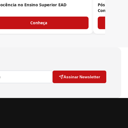
Docência no Ensino Superior EAD
Pós Educação 
Conhecimento
Conheça
Assinar Newsletter