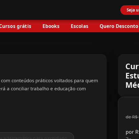
Seja 
Cursos grátis
Ebooks
Escolas
Quero Desconto
Cur
Est
os com conteúdos práticos voltados para quem
Mé
rá a conciliar trabalho e educação com
de R$ 
por R
a e Matemática para o cotidiano
.