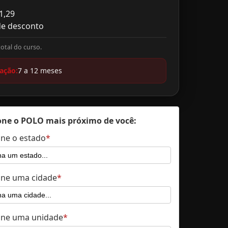
1,29
e desconto
total do curso.
ação:
7 a 12 meses
one o POLO mais próximo de você:
one o estado
one uma cidade
one uma unidade