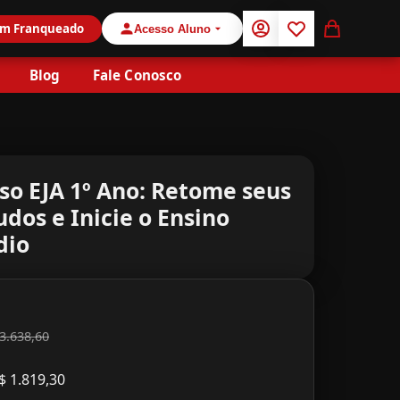
um Franqueado
Acesso Aluno
Minha Conta
Lista de Desejos
Meu Carr
Blog
Fale Conosco
so EJA 1º Ano: Retome seus
udos e Inicie o Ensino
dio
3.638,60
$ 1.819,30