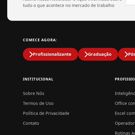
tudo o que acontece no mercado de trabalho
COMECE AGORA:
Profissionalizante
Graduação
Pó
INSTITUCIONAL
PROFISSI
Sobre Nós
Inteligênc
Termos de Uso
Office co
Política de Privacidade
Excel com
Contato
Operador
Rotinas A