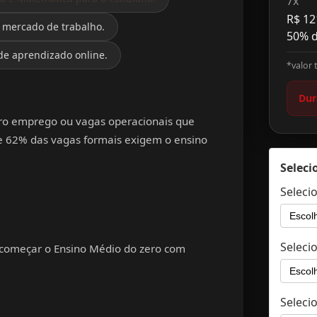
7x
R$ 12
 o mercado de trabalho
.
50% d
de aprendizado online
.
*valor 
Dur
iro emprego ou vagas operacionais que
que 62% das vagas formais exigem o ensino
Seleci
Seleci
Seleci
ecomeçar o Ensino Médio do zero com
Seleci